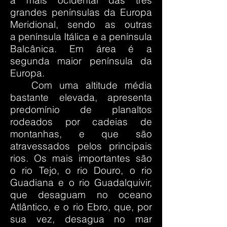
a mais ocidental das três
grandes
penínsulas
da
Europa
Meridional
, sendo as outras
a
península Itálica
e a
península
Balcânica
. Em área é a
segunda maior península da
Europa.
Com uma altitude média
bastante elevada, apresenta
predomínio de planaltos
rodeados por cadeias de
montanhas, e que são
atravessados pelos principais
rios. Os mais importantes são
o
rio Tejo
, o
rio Douro
, o
rio
Guadiana
e o
rio Guadalquivir
,
que desaguam no oceano
Atlântico, e o
rio Ebro
, que, por
sua vez, desagua no mar