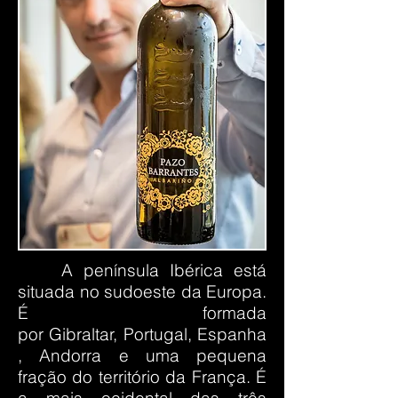
A península Ibérica está
situada no sudoeste da
Europa
.
É formada
por
Gibraltar
,
Portugal
,
Espanha
,
Andorra
e uma pequena
fração do território da
França
.
É