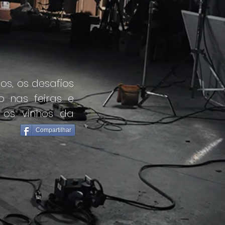
os, os desafios
o nas feiras e
 os vinhos da
Compartilhar