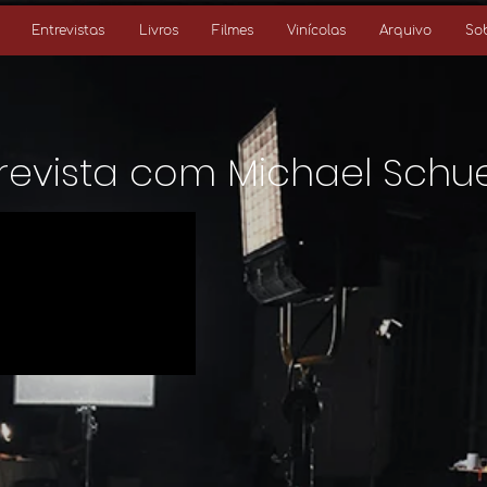
Entrevistas
Livros
Filmes
Vinícolas
Arquivo
So
revista com Michael Schu