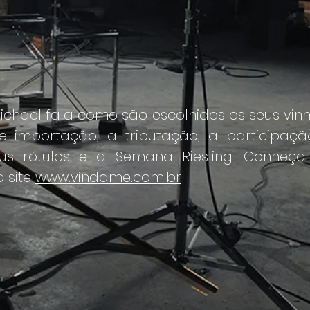
ichael fala como são escolhidos os seus vinh
e importação, a tributação, a participaçã
eus rótulos e a Semana Riesling. Conheça
 site
www.vindame.com.br