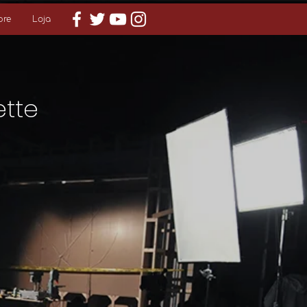
bre
Loja
ette