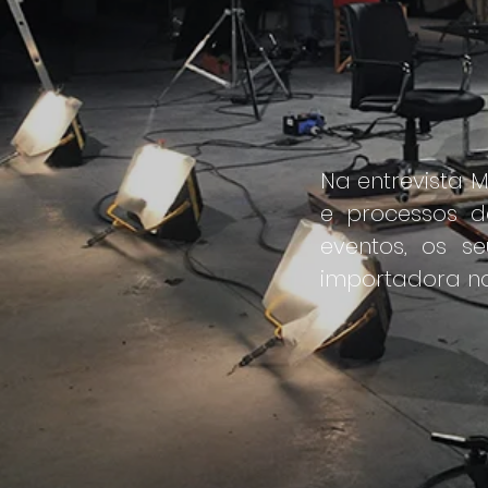
Na entrevista M
e processos d
eventos, os s
importadora no