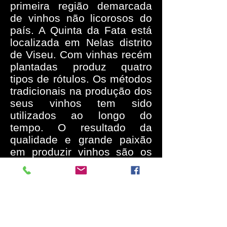
primeira região demarcada
de vinhos não licorosos do
país. A Quinta da Fata está
localizada em Nelas distrito
de Viseu. Com vinhas recém
plantadas produz quatro
tipos de rótulos. Os métodos
tradicionais na produção dos
seus vinhos tem sido
utilizados ao longo do
tempo. O resultado da
qualidade e grande paixão
em produzir vinhos são os
prêmios nacionais e
internacionais que a Quinta
da Fata tem recebido. A
Quinta tem Enoturismo, o
visitante pode se hospedar,
degustar os vinhos e curtir