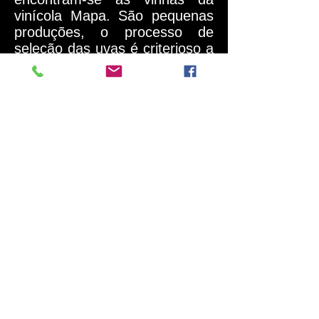
vinícola Mapa. São pequenas
produções, o processo de
seleção das uvas é criterioso a
fim de buscar o máximo
possível na qualidade final do
produto. Considerado um vinho
de boutique, as castas são
sempre nacionais como o
Touriga Nacional, Tinto Cão,
Sousão e Touriga Franca. Já
nos brancos as uvas são
Rabigato, Arinto, Viosinho,
Síria, Códega do Larinto e
Gouveio. O produtor Pedro
Garcias quer passar para cada
garrafa a natureza do lugar,
desde o solo ao clima, e
também as suas tradições
culturais.
15-10-2015