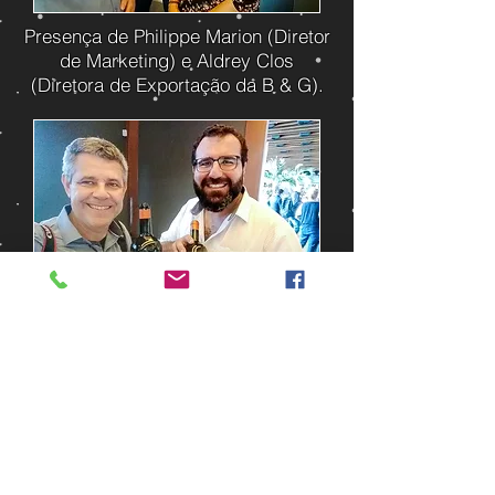
Presença de Philippe Marion (Diretor
de Marketing) e Aldrey Clos
(Diretora de Exportação da B & G).
Com Pedro Almeida (Gerente de
Produtos Interffod Importadora)
Compartilhar
Veja a reportagem