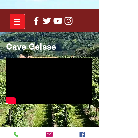
Cave Geisse
O produtor e enólogo Mário