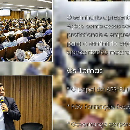
O seminário apresento
Ações como essas são
profissionais e empre
para o seminário, vej
apresentados mostra
Os Temas
* O papel da ABS-RJ n
* FGV Formação Execu
* Governança corpor