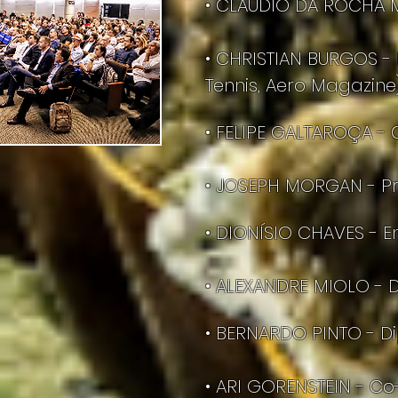
• CLAUDIO DA ROCHA MI
• CHRISTIAN BURGOS - 
Tennis, Aero Magazine)
• FELIPE GALTAROÇA - 
• JOSEPH MORGAN - Pre
• DIONÍSIO CHAVES - 
• ALEXANDRE MIOLO - D
• BERNARDO PINTO - Di
• ARI GORENSTEIN - C