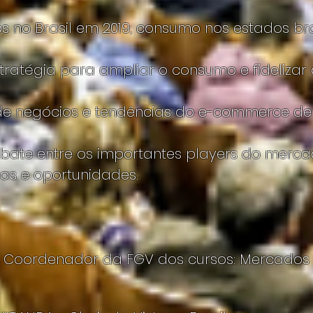
 no Brasil em 2019; consumo nos estados bras
ratégia para ampliar o consumo e fidelizar c
de negócios e tendências do e-commerce de v
ate entre os importantes players do merca
ras e oportunidades.
 - Coordenador da FGV dos cursos: Mercados