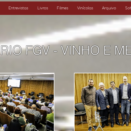
Entrevistas
Livros
Filmes
Vinícolas
Arquivo
So
RIO FGV - VINHO E 