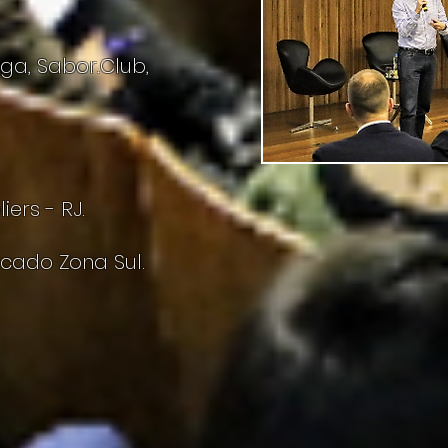
ga, Sabor.Club,
ers - RJ.
cado Zona Sul.