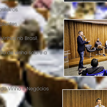
ileiros.
lientes.
inhos no Brasil.
do de vinho sobre a
 do Vinho e Negócios