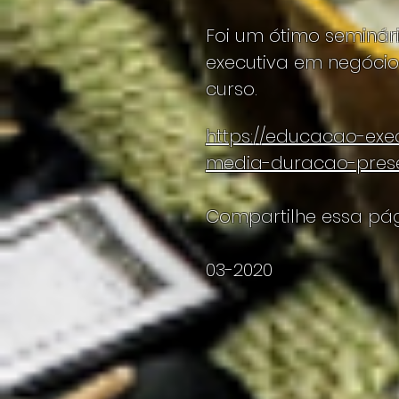
Foi um ótimo seminár
executiva em negócios
curso.
https://educacao-exe
media-duracao-prese
Compartilhe essa pág
03-2020