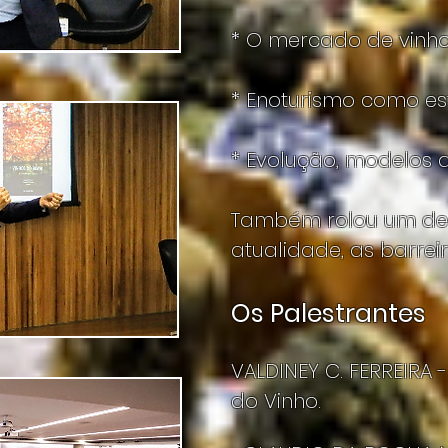
* O mercado de vinhos
* Enoturismo como est
* Evolução, modelos 
Também rolou um deb
atualidade, as barrei
Os Palestrantes
VALDINEY C. FERREIRA
do Vinho.