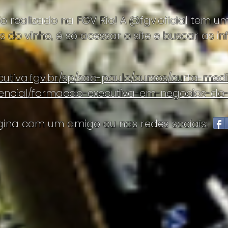
io realizado na FGV Rio! A @fgv.oficial tem 
 do vinho, é só acessar o site e buscar as 
cutiva.fgv.br/sp/sao-paulo/cursos/curta-med
ncial/formacao-executiva-em-negocios-do-v
ina com um amigo ou nas redes sociais: