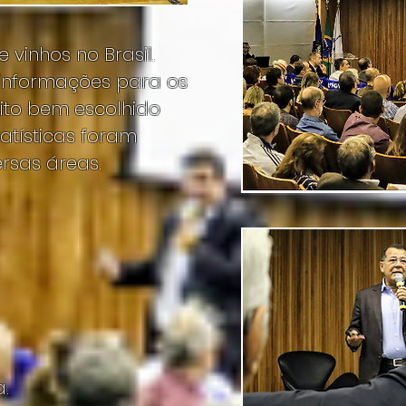
vinhos no Brasil.
 informações para os
uito bem escolhido
tatísticas foram
sas áreas.
.