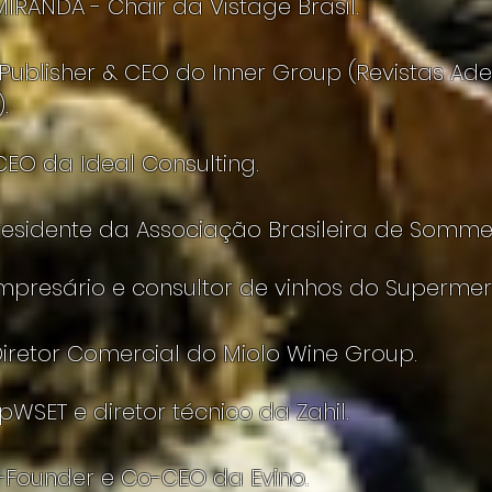
RANDA - Chair da Vistage Brasil.
Publisher & CEO do Inner Group (Revistas Ade
.
CEO da Ideal Consulting.
sidente da Associação Brasileira de Sommeli
Empresário e consultor de vinhos do Supermer
iretor Comercial do Miolo Wine Group.
pWSET e diretor técnico da Zahil.
o-Founder e Co-CEO da Evino.