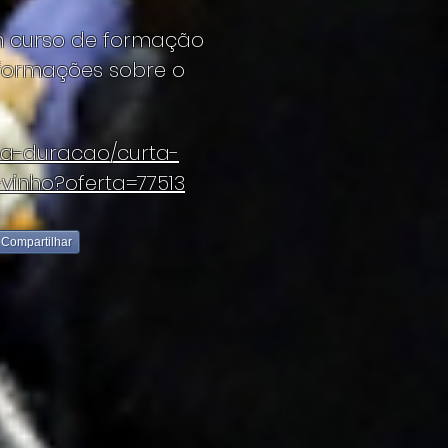
um curso de formação
informações sobre o
ia-duracao/curta-
inho?oferta=77513
Compartilhar