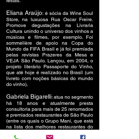
festas.
Eliana Araújo
: é sócia da Wine Soul
Store, na luxuosa Rua Oscar Freire.
Promove degustações na Livraria
Cultura unindo o universo dos vinhos a
músicas e filmes, por exemplo. Foi
sommelière de apoio na Copa do
Mundo da FIFA Brasil e já foi premiada
pelas revistas Prazeres da Mesa e
VEJA São Paulo. Lançou, em 2004, o
projeto literário Passaporte do Vinho,
que até hoje é realizado no Brasil (um
livreto com noções básicas do mundo
do vinho).
Gabriela Bigarelli
: atua no segmento
há 18 anos e atualmente presta
consultoria para mais de 25 renomados
e premiados restaurantes de São Paulo
(entre os quais o Grupo Maní, que está
na lista dos melhores restaurantes do
mundo). Também comanda sua própria
casa, o restaurante Terço.