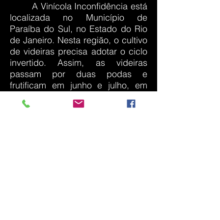
A Vinícola Inconfidência está
localizada no Município de
Paraíba do Sul, no Estado do Rio
de Janeiro. Nesta região, o cultivo
de videiras precisa adotar o ciclo
invertido. Assim, as videiras
passam por duas podas e
frutificam em junho e julho, em
pleno inverno. Sauvignon Blanc,
Cabernet Franc, Cabernet
Sauvignon, Sirah e Merlot são as
castas que o produtor José
Claudio Aranha escolheu para dar
início a sua produção, que hoje já
atinge cinco hectares de área
plantada. A plantação está entre
as montanhas e o verde da mata
atlântica.
06-11-2016
Compartilhar