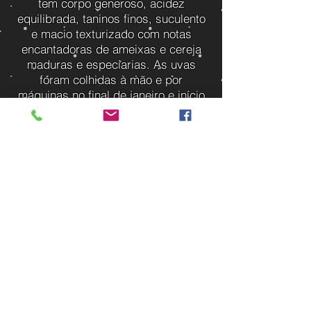
tem corpo generoso, acidez
equilibrada, taninos finos, suculento
e macio texturizado com notas
encantadoras de ameixas e cereja
maduras e especiarias. As uvas
foram colhidas à mão e por
máquinas no final de janeiro e início
de fevereiro, os bagos são
prensados e a fermentação alcoólica
ocorre em tanques de aço inox a 25-
28°C durante 2 semanas. Passa por
fermentação maloláctica.
A
Vinícola:
https://nederburg.com/
A
Importadora:
https://www.casaflo
ra.com.br/vinhos/paises/africa-do-
sul