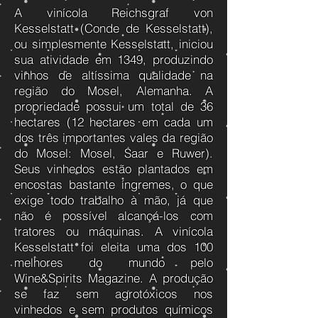
A vinícola Reichsgraf von
Kesselstatt (Conde de Kesselstatt),
ou simplesmente Kesselstatt, iniciou
sua atividade em 1349, produzindo
vinhos de altíssima qualidade na
região do Mosel, Alemanha. A
propriedade possui um total de 36
hectares (12 hectares em cada um
dos três importantes vales da região
do Mosel: Mosel, Saar e Ruwer).
Seus vinhedos estão plantados em
encostas bastante íngremes, o que
exige todo trabalho à mão, já que
não é possível alcançá-los com
tratores ou máquinas. A vinícola
Kesselstatt foi eleita uma dos 100
melhores do mundo pelo
Wine&Spirits Magazine. A produção
se faz sem agrotóxicos nos
vinhedos e sem produtos químicos