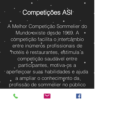
Competições ASI
A Melhor Competição Sommelier do
Mundo existe desde 1969. A
competição facilita o intercâmbio
entre inúmeros profissionais de
hotéis e restaurantes, estimula a
competição saudável entre
participantes, motiva-os a
aperfeiçoar suas habilidades e ajuda
a ampliar o conhecimento da
profissão de sommelier no público
em geral. A competição acontece a
cada três anos em um dos países
membros da ASI que foi autorizado a
sediar o evento pela ASI.
Cada delegação participante da
competição representa um país