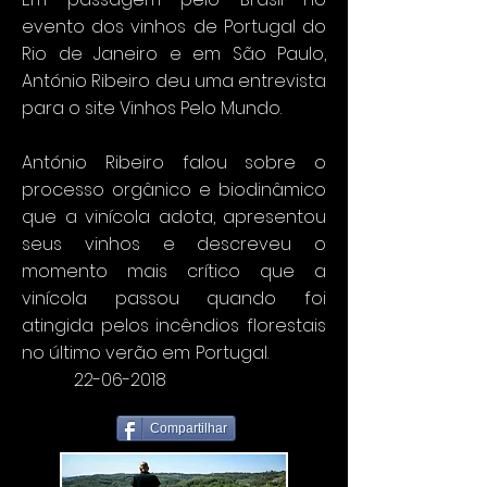
evento dos vinhos de Portugal do
Rio de Janeiro e em São Paulo,
Ant
ónio Ribeiro deu uma entrevista
para o site Vinhos Pelo Mundo.
Ant
ónio Ribeiro falou sobre o
processo orgânico e biodinâmico
que a vinícola adota, apresentou
seus vinhos e descreveu o
momento mais crítico que a
vinícola passou quando foi
atingida pelos incêndios florestais
no último verão em Portugal.
22-06-2018
Compartilhar