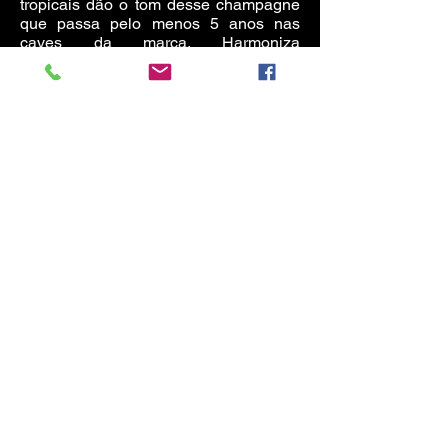
tropicais dão o tom desse champagne
que passa pelo menos 5 anos nas
caves da marca. Harmoniza
perfeitamente com pratos leves de
pescados e frutos do mar.
Além da elegante cor rosada, o Lanson
Rose Label Brut Rosé apresenta notas
delicadas de frutas frescas. É indicado
para ser apreciado como aperitivo e
como acompanhamento para receitas
elaboradas com peixes.
“Em pouco tempo presente no mercado
brasileiro a marca já figura a lista dos
10 champagnes mais consumidos no
Brasil. A Lanson é sinônimo de luxo e
sofisticação, um segmento já
estabelecido e que segue em
expansão no País”, resume Edouard
Boissieu, wine ambassador da
vinícola, que esteve em São Paulo
para o torneio de tênis Brasil
Open, patrocinado pela Lanson. O