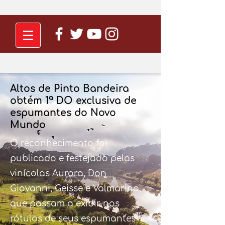
Altos de Pinto Bandeira
obtém 1ª DO exclusiva de
espumantes do Novo
Mundo
O reconhecimento foi
publicado e festejado pelas
vinícolas Aurora, Don
Giovanni, Geisse e Valmarino,
que passam a exibir nos
rótulos de seus espumantes